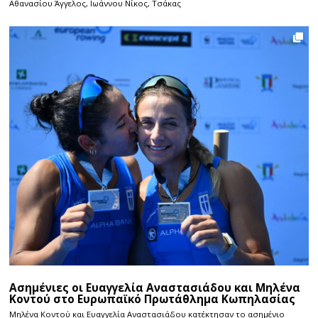
Αθανασίου Άγγελος, Ιωάννου Νίκος, Τσάκας
Ασημένιες οι Ευαγγελία Αναστασιάδου και Μηλένα
Κοντού στο Ευρωπαϊκό Πρωτάθλημα Κωπηλασίας
Μηλένα Κοντού και Ευαγγελία Αναστασιάδου κατέκτησαν το ασημένιο