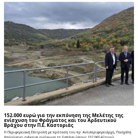
152.000 ευρώ για την εκπόνηση της Μελέτης της
ενίσχυση του Φράγματος και του Αρδευτικού
Βράχου στην Π.Ε. Καστοριάς
Η Περιφερειακή Επιτροπή με πρόταση του πρ. Αντιπεριφερειάρχη, Πασχάλη
Χαρούμενο, ενέκρινε ομόφωνα τη δαπάνη ύψους 152.065,42 ευρώ,