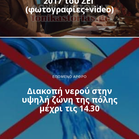
2017 του ΣΕΓ
(φωτογραφίες+video)
ΕΠΌΜΕΝΟ ΆΡΘΡΟ
Διακοπή νερού στην
υψηλή ζώνη της πόλης
μέχρι τις 14.30