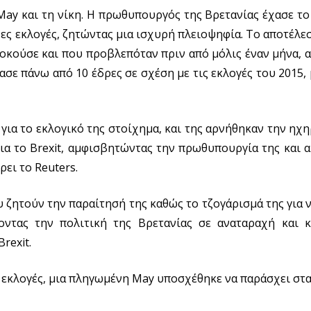
0
May και τη νίκη. Η πρωθυπουργός της Βρετανίας έχασε τ
6
/
ες εκλογές, ζητώντας μια ισχυρή πλειοψηφία. Το αποτέλε
2
0
οκούσε και που προβλεπόταν πριν από μόλις έναν μήνα, 
1
7
ασε πάνω από 10 έδρες σε σχέση με τις εκλογές του 2015,
ια το εκλογικό της στοίχημα, και της αρνήθηκαν την ηχ
 για το Brexit, αμφισβητώντας την πρωθυπουργία της και 
ει το Reuters.
ζητούν την παραίτησή της καθώς το τζογάρισμά της για ν
οντας την πολιτική της Βρετανίας σε αναταραχή και 
rexit.
ς εκλογές, μια πληγωμένη May υποσχέθηκε να παράσχει στ