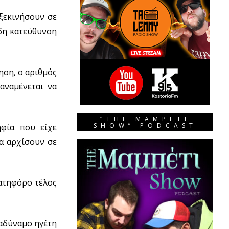
ξεκινήσουν σε
ώδη κατεύθυνση
ηση, ο αριθμός
αναμένεται να
“THE MAMPETI
SHOW” PODCAST
φία που είχε
θα αρχίσουν σε
νατηφόρο τέλος
 αδύναμο ηγέτη