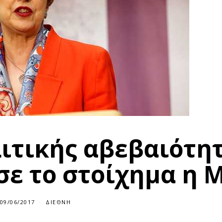
λιτικής αβεβαιότη
σε το στοίχημα η 
09/06/2017
0
ΔΙΕΘΝΉ
9
/