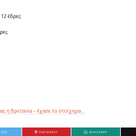
12 έδρες
ρες
ας η Βρετανία – έχασε το στοίχημα …
TTER
PINTEREST
WHATSAPP