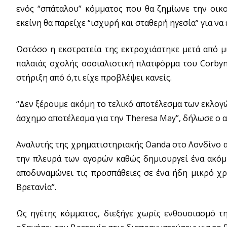
ενός “σπάταλου” κόμματος που θα ζημίωνε την οικον
εκείνη θα παρείχε “ισχυρή και σταθερή ηγεσία” για να
Ωστόσο η εκστρατεία της εκτροχιάστηκε μετά από μι
παλαιάς σχολής σοσιαλιστική πλατφόρμα του Corbyn 
στήριξη από ό,τι είχε προβλέψει κανείς.
“Δεν ξέρουμε ακόμη το τελικό αποτέλεσμα των εκλογών
άσχημο αποτέλεσμα για την Theresa May”, δήλωσε ο 
Αναλυτής της χρηματιστηριακής Oanda στο Λονδίνο α
την πλευρά των αγορών καθώς δημιουργεί ένα ακόμ
αποδυναμώνει τις προσπάθειες σε ένα ήδη μικρό χρ
Βρετανία”.
Ως ηγέτης κόμματος, διεξήγε χωρίς ενθουσιασμό τ