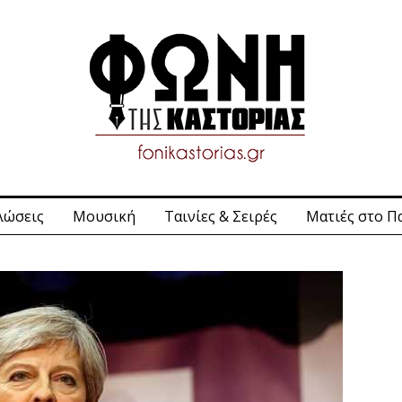
λώσεις
Μουσική
Ταινίες & Σειρές
Ματιές στο Π