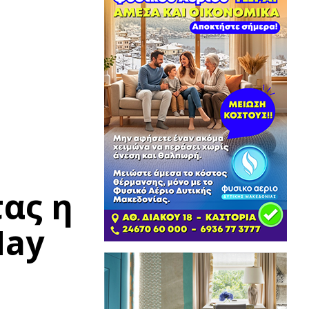
τας η
Μay