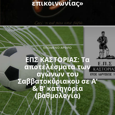
επικοινωνίας»
ΕΠΌΜΕΝΟ ΆΡΘΡΟ
ΕΠΣ ΚΑΣΤΟΡΙΑΣ: Τα
αποτελέσματα των
αγώνων του
Σαββατοκύριακου σε Α’
& Β’ κατηγορία
(βαθμολογία)