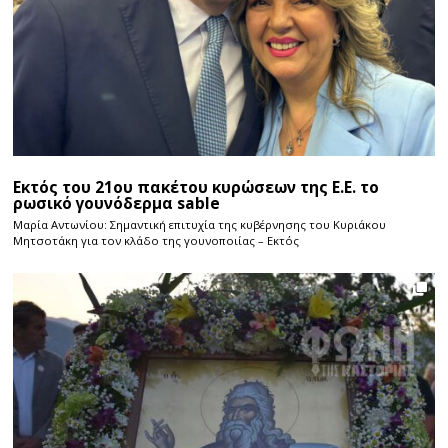
Εκτός του 21ου πακέτου κυρώσεων της Ε.Ε. το
ρωσικό γουνόδερμα sable
Μαρία Αντωνίου: Σημαντική επιτυχία της κυβέρνησης του Κυριάκου
Μητσοτάκη για τον κλάδο της γουνοποιίας – Εκτός