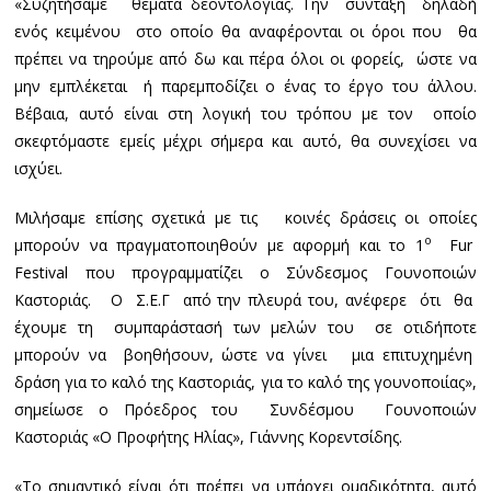
«Συζητήσαμε θέματα δεοντολογίας. Την σύνταξη δηλαδή
ενός κειμένου στο οποίο θα αναφέρονται οι όροι που θα
πρέπει να τηρούμε από δω και πέρα όλοι οι φορείς, ώστε να
μην εμπλέκεται ή παρεμποδίζει ο ένας το έργο του άλλου.
Βέβαια, αυτό είναι στη λογική του τρόπου με τον οποίο
σκεφτόμαστε εμείς μέχρι σήμερα και αυτό, θα συνεχίσει να
ισχύει.
Μιλήσαμε επίσης σχετικά με τις κοινές δράσεις οι οποίες
ο
μπορούν να πραγματοποιηθούν με αφορμή και το 1
Fur
Festival που προγραμματίζει ο Σύνδεσμος Γουνοποιών
Καστοριάς. Ο Σ.Ε.Γ από την πλευρά του, ανέφερε ότι θα
έχουμε τη συμπαράστασή των μελών του σε οτιδήποτε
μπορούν να βοηθήσουν, ώστε να γίνει μια επιτυχημένη
δράση για το καλό της Καστοριάς, για το καλό της γουνοποιίας»,
σημείωσε ο Πρόεδρος του Συνδέσμου Γουνοποιών
Καστοριάς «Ο Προφήτης Ηλίας», Γιάννης Κορεντσίδης.
«Το σημαντικό είναι ότι πρέπει να υπάρχει ομαδικότητα, αυτό