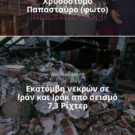
Χρυσόστομο
Παπασταύρο (φωτο)
ΕΠΌΜΕΝΟ ΆΡΘΡΟ
Εκατόμβη νεκρών σε
Ιράν και Ιράκ από σεισμό
7,3 Ρίχτερ