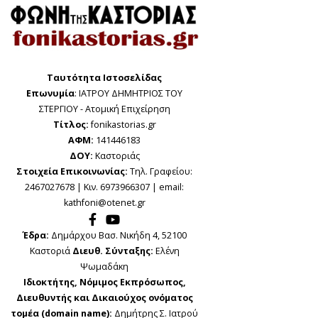
Ταυτότητα Ιστοσελίδας
Επωνυμία
: ΙΑΤΡΟΥ ΔΗΜΗΤΡΙΟΣ ΤΟΥ
ΣΤΕΡΓΙΟΥ - Ατομική Επιχείρηση
Τίτλος:
fonikastorias.gr
ΑΦΜ:
141446183
ΔΟΥ:
Καστοριάς
Στοιχεία Επικοινωνίας:
Τηλ. Γραφείου:
2467027678 | Κιν. 6973966307 | email:
kathfoni@otenet.gr
Έδρα:
Δημάρχου Βασ. Νικήδη 4, 52100
Καστοριά
Διευθ. Σύνταξης:
Ελένη
Ψωμαδάκη
Ιδιοκτήτης, Νόμιμος Εκπρόσωπος,
Διευθυντής και Δικαιούχος ονόματος
τομέα (domain name):
Δημήτρης Σ. Ιατρού