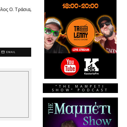
λος Ο. Τράσια,
EMAIL
“THE MAMPETI
SHOW” PODCAST