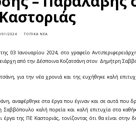
οσης – Παραλαβής 
 Καστοριάς
/01/2024
0
ΤΟΠΙΚΆ ΝΈΑ
3
/
0
της 03 Ιανουαρίου 2024, στο γραφείο Αντιπεριφερειάρχη
1
/
ρειάρχη από την Δέσποινα Κοζατσάνη στον Δημήτρη Σαββ
2
0
2
4
τσάνη, για την νέα χρονιά και της ευχήθηκε καλή επιτυχ
νη, αναφέρθηκε στα έργα που έγιναν και σε αυτά που δ
 Σαββόπουλο καλή πορεία και καλή επιτυχία στα καθήκ
 έργα της ΠΕ Καστοριάς, τονίζοντας ότι θα είναι στην δ