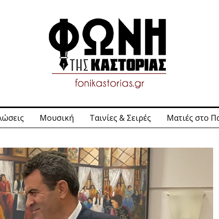
λώσεις
Μουσική
Ταινίες & Σειρές
Ματιές στο Π