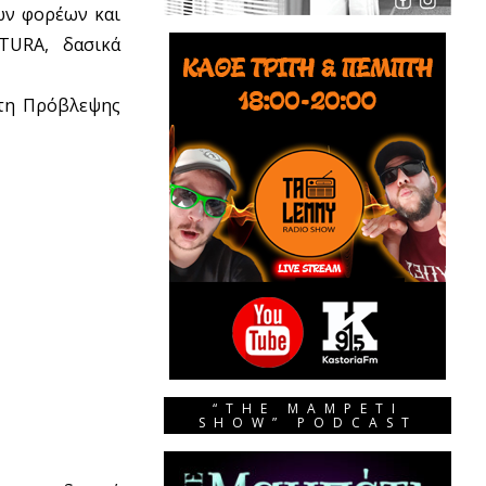
ων φορέων και
TURA, δασικά
ρτη Πρόβλεψης
“THE MAMPETI
SHOW” PODCAST