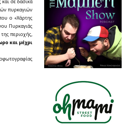
και σε δασικά
ικών πυρκαγιών
 που ο «Χάρτης
νου Πυρκαγιάς
της περιοχής,
ωρο και μέχρι
θοφωτογραφίας