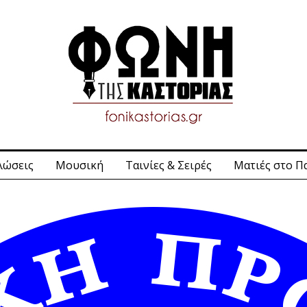
λώσεις
Μουσική
Ταινίες & Σειρές
Ματιές στο Π