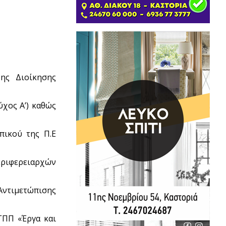
νης Διοίκησης
ύχος Α’) καθώς
πικού της Π.Ε
εριφερειαρχών
 Αντιμετώπισης
ΓΠΠ «Έργα και