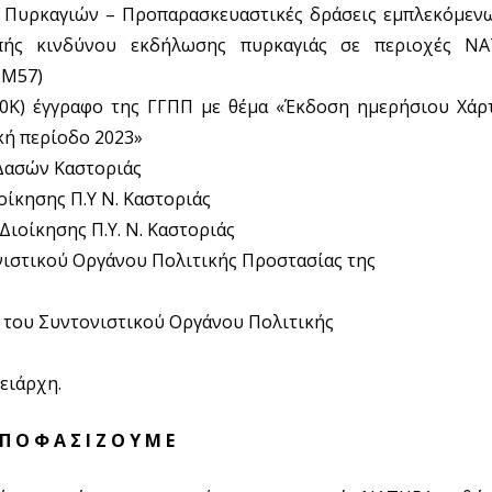
ν Πυρκαγιών – Προπαρασκευαστικές δράσεις εμπλεκόμεν
πής κινδύνου εκδήλωσης πυρκαγιάς σε περιοχές NA
-Μ57)
-50Κ) έγγραφο της ΓΓΠΠ με θέμα «Έκδοση ημερήσιου Χά
κή περίοδο 2023»
 Δασών Καστοριάς
ιοίκησης Π.Υ Ν. Καστοριάς
 Διοίκησης Π.Υ. Ν. Καστοριάς
ονιστικού Οργάνου Πολιτικής Προστασίας της
η του Συντονιστικού Οργάνου Πολιτικής
ειάρχη.
Π Ο Φ Α Σ Ι Ζ Ο Υ Μ Ε