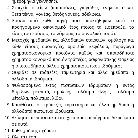
ημερομηνία γέννησης).
Στοιχεία οικείων (παππούδες, γιαγιάδες, ενήλικα τέκνα,
θετά τέκνα, γονέας, θετός γονέας, αδέλφια).
Έσοδα από κάθε πηγή που αποκτήθηκαν κατά το
προηγούμενο οικονομικό έτος (ποιος τα εισέπραξε, το
είδος του εσόδου, το νόμισμα, το συνολικό ποσό).
Μετοχές ημεδαπών και αλλοδαπών εταιρειών, ομόλογα και
κάθε είδους ομολογίες, αμοιβαία κεφάλαια, παράγωγα
χρηματοοικονομικά προϊόντα καθώς και οποιοδήποτε
χρηματοοικονομικό προϊόν τράπεζας, ασφαλιστικής εταρείας
ή οποιουδήποτε άλλου χρηματοπιστωτικού ιδρύματος.
Θυρίδες σε τράπεζες, ταμιευτήρια και άλλα ημεδαπά ή
αλλοδαπά ιδρύματα.
Φυλασσόμενα εκτός πιστωτικών ιδρυμάτων ή εντός
θυρίδων μετρητά, τιμαλφή, πολύτιμα είδη , πολύτιμα
μέταλλα, πολύτιμοι λίθοι.
Καταθέσεις σε τράπεζες, ταμιευτήρια και άλλα ημεδαπά ή
αλλοδαπά πιστωτικά ιδρύματα.
Ακίνητα- περιουσιακά στοιχεία και εμπράγματα δικαιώματα
σε αυτά.
Κάθε χρήσης οχήματα.
Πλωτά μέσα.