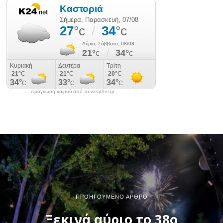
πρόγνωση καιρού από το weather.gr
ΠΡΟΗΓΟΎΜΕΝΟ ΆΡΘΡΟ
Ξεκινά αύριο το 38ο