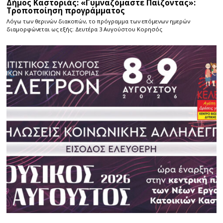
Δήμος Καστοριάς: «Γυμναζόμαστε Παίζοντας»:
Τροποποίηση προγράμματος
Λόγω των θερινών διακοπών, το πρόγραμμα των επόμενων ημερών
διαμορφώνεται ως εξής: Δευτέρα 3 Αυγούστου Κορησός