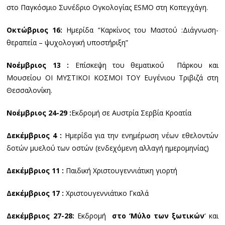
στο Παγκόσμιο Συνέδριο Ογκολογίας ESMO στη Κοπεγχάγη.
Οκτώβριος
16:
Ημερίδα “Καρκίνος του Μαστού :Διάγνωση-
θεραπεία – ψυχολογική υποστήριξη”
Νοέμβριος
13
:
Επίσκεψη του θεματικού Πάρκου και
Μουσείου ΟΙ ΜΥΣΤΙΚΟΙ ΚΟΣΜΟΙ ΤΟΥ Ευγένιου Τριβιζά στη
Θεσσαλονίκη.
Νοέμβριος
24-29
:
Εκδρομή σε Αυστρία Σερβία Κροατία
Δεκέμβριος
4
:
Ημερίδα για την ενημέρωση νέων εθελοντών
δοτών μυελού των οστών (ενδεχόμενη αλλαγή ημερομηνίας)
Δεκέμβριος
11
:
Παιδική Χριστουγεννιάτικη γιορτή
Δεκέμβριος
17
:
Χριστουγεννιάτικο Γκαλά
Δεκέμβριος
27-28:
Εκδρομή
στο
‘
Μύλο
των
ξωτικών
‘
και