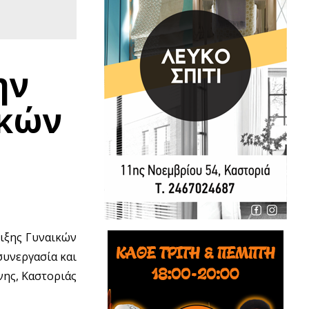
ην
ικών
ιξης Γυναικών
συνεργασία και
ης, Καστοριάς