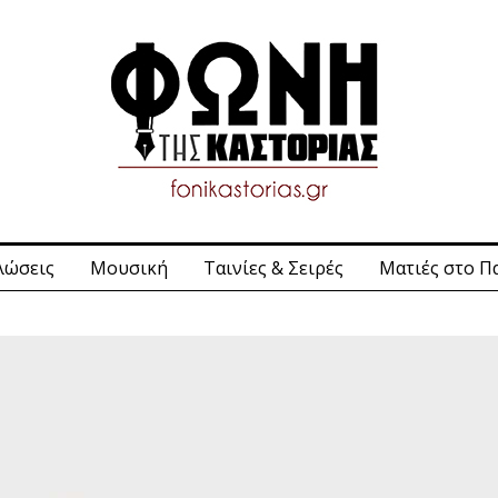
λώσεις
Μουσική
Ταινίες & Σειρές
Ματιές στο Π