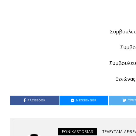
Συμβουλευ
Συμβο
Συμβουλευ
Ξενώνας
FACEBOOK
MESSENGER
TWI
FONIKASTORIAS
ΤΕΛΕΥΤΑΊΑ ΆΡΘΡ