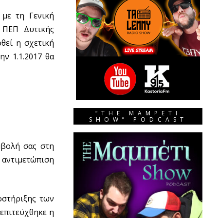
 με τη Γενική
 ΠΕΠ Δυτικής
θεί η σχετική
ν 1.1.2017 θα
“THE MAMPETI
SHOW” PODCAST
μβολή σας στη
ν αντιμετώπιση
οστήριξης των
επιτεύχθηκε η