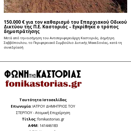
150.000 € για τον καθαρισμό του Επαρχιακού Οδικού
Δικτύου της Π.Ε. Καστοριάς – Εγκρίθηκε ο τρόπος
δημοπράτησης
Μετά από την εισήγηση του Αντιπεριφερειάρχη Καστοριάς, Δημήτρη
Σαββόπουλου, το Περιφερειακό Συμβούλιο Δυτικής Μακεδονίας, κατά τη
συνεδρίασή
Ταυτότητα Ιστοσελίδας
Επωνυμία
: ΙΑΤΡΟΥ ΔΗΜΗΤΡΙΟΣ ΤΟΥ
ΣΤΕΡΓΙΟΥ - Ατομική Επιχείρηση
Τίτλος:
fonikastorias.gr
ΑΦΜ:
141446183