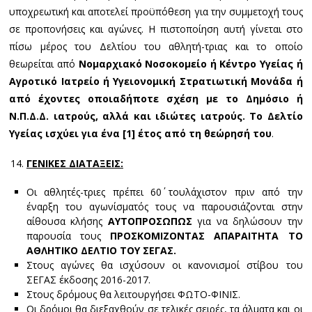
υποχρεωτική και αποτελεί προϋπόθεση για την συμμετοχή τους
σε προπονήσεις και αγώνες. Η πιστοποίηση αυτή γίνεται στο
πίσω μέρος του Δελτίου του αθλητή-τριας και το οποίο
θεωρείται από
Νομαρχιακό Νοσοκομείο ή Κέντρο Υγείας ή
Αγροτικό Ιατρείο ή Υγειονομική Στρατιωτική Μονάδα ή
από έχοντες οποιαδήποτε σχέση με το Δημόσιο ή
Ν.Π.Δ.Δ. ιατρούς, αλλά και ιδιώτες ιατρούς. Το Δελτίο
Υγείας ισχύει για ένα [1] έτος από τη θεώρησή του
.
ΓΕΝΙΚΕΣ ΔΙΑΤΑΞΕΙΣ:
Οι αθλητές-τριες πρέπει 60΄ τουλάχιστον πριν από την
έναρξη του αγωνίσματός τους να παρουσιάζονται στην
αίθουσα κλήσης
ΑΥΤΟΠΡΟΣΩΠΩΣ
για να δηλώσουν την
παρουσία τους
ΠΡΟΣΚΟΜΙΖΟΝΤΑΣ ΑΠΑΡΑΙΤΗΤΑ ΤΟ
ΑΘΛΗΤΙΚΟ ΔΕΛΤΙΟ ΤΟΥ ΣΕΓΑΣ.
Στους αγώνες θα ισχύσουν οι κανονισμοί στίβου του
ΣΕΓΑΣ έκδοσης 2016-2017.
Στους δρόμους θα λειτουργήσει ΦΩΤΟ-ΦΙΝΙΣ.
Οι δρόμοι θα διεξαχθούν σε τελικές σειρές, τα άλματα και οι