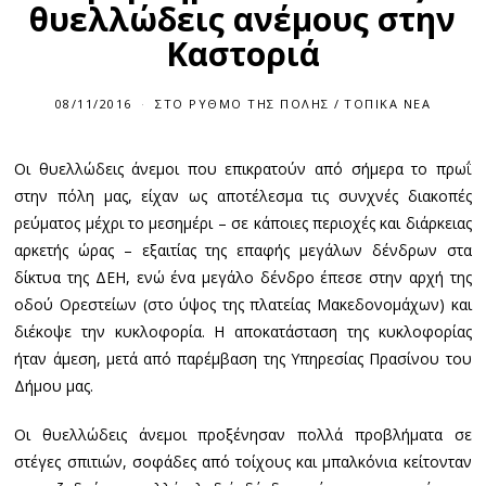
θυελλώδεις ανέμους στην
Καστοριά
08/11/2016
0
ΣΤΟ ΡΥΘΜΌ ΤΗΣ ΠΌΛΗΣ
/
ΤΟΠΙΚΆ ΝΈΑ
8
/
1
Οι θυελλώδεις άνεμοι που επικρατούν από σήμερα το πρωΐ
1
/
στην πόλη μας, είχαν ως αποτέλεσμα τις συνχνές διακοπές
2
0
ρεύματος μέχρι το μεσημέρι – σε κάποιες περιοχές και διάρκειας
1
αρκετής ώρας – εξαιτίας της επαφής μεγάλων δένδρων στα
6
δίκτυα της ΔΕΗ, ενώ ένα μεγάλο δένδρο έπεσε στην αρχή της
οδού Ορεστείων (στο ύψος της πλατείας Μακεδονομάχων) και
διέκοψε την κυκλοφορία. Η αποκατάσταση της κυκλοφορίας
ήταν άμεση, μετά από παρέμβαση της Υπηρεσίας Πρασίνου του
Δήμου μας.
Οι θυελλώδεις άνεμοι προξένησαν πολλά προβλήματα σε
στέγες σπιτιών, σοφάδες από τοίχους και μπαλκόνια κείτονταν