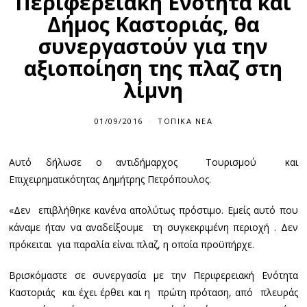
Περιφερειακή Ενότητα και
Δήμος Καστοριάς, θα
συνεργαστούν για την
αξιοποίηση της πλαζ στη
λίμνη
01/09/2016
0
ΤΟΠΙΚΆ ΝΈΑ
1
/
0
Αυτό δήλωσε ο αντιδήμαρχος Τουρισμού και
9
/
Επιχειρηματικότητας Δημήτρης Πετρόπουλος.
2
0
1
«Δεν επιβλήθηκε κανένα απολύτως πρόστιμο. Εμείς αυτό που
6
κάναμε ήταν να αναδείξουμε τη συγκεκριμένη περιοχή . Δεν
πρόκειται για παραλία είναι πλαζ, η οποία προϋπήρχε.
Βρισκόμαστε σε συνεργασία με την Περιφερειακή Ενότητα
Καστοριάς και έχει έρθει και η πρώτη πρόταση, από πλευράς