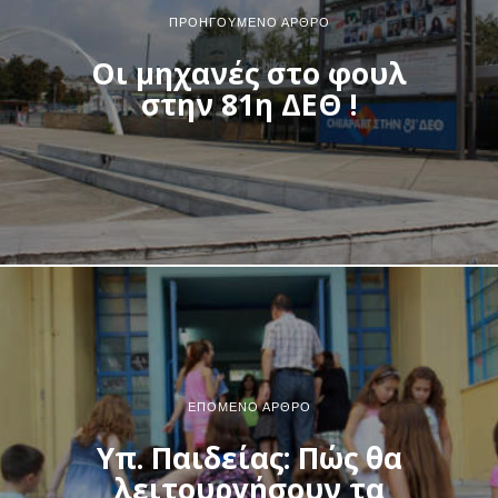
ΠΡΟΗΓΟΎΜΕΝΟ ΆΡΘΡΟ
Οι μηχανές στο φουλ
στην 81η ΔΕΘ !
ΕΠΌΜΕΝΟ ΆΡΘΡΟ
Υπ. Παιδείας: Πώς θα
λειτουργήσουν τα