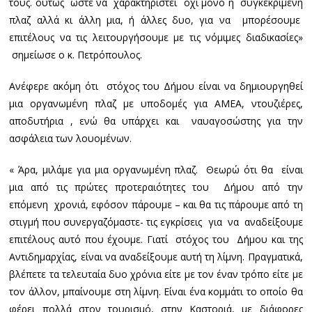
τους. ούτως ώστε να χαρακτηριστεί όχι μόνο η συγκεκριμένη
πλαζ αλλά κι άλλη μια, ή άλλες δυο, για να μπορέσουμε
επιτέλους να τις λειτουργήσουμε με τις νόμιμες διαδικασίες»
σημείωσε ο κ. Πετρόπουλος.
Ανέφερε ακόμη ότι στόχος του Δήμου είναι να δημιουργηθεί
μια οργανωμένη πλαζ με υποδομές για ΑΜΕΑ, ντουζιέρες,
αποδυτήρια , ενώ θα υπάρχει και ναυαγοσώστης για την
ασφάλεια των λουομένων.
« Άρα, μιλάμε για μια οργανωμένη πλαζ. Θεωρώ ότι θα είναι
μια από τις πρώτες προτεραιότητες του Δήμου από την
επόμενη χρονιά, εφόσον πάρουμε – και θα τις πάρουμε από τη
στιγμή που συνεργαζόμαστε- τις εγκρίσεις για να αναδείξουμε
επιτέλους αυτό που έχουμε. Γιατί στόχος του Δήμου και της
Αντιδημαρχίας, είναι να αναδείξουμε αυτή τη λίμνη. Πραγματικά,
βλέπετε τα τελευταία δυο χρόνια είτε με τον έναν τρόπο είτε με
τον άλλον, μπαίνουμε στη λίμνη. Είναι ένα κομμάτι το οποίο θα
φέρει πολλά στον τουρισμό, στην Καστοριά, με διάφορες