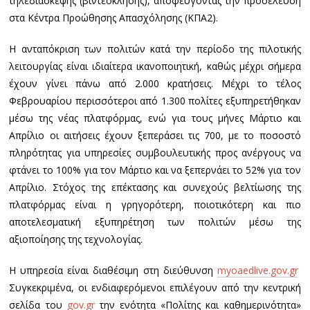
τηλεδιάσκεψης (βιντεοκλήσης), αποφεύγοντας την προσέλευση
στα Κέντρα Προώθησης Απασχόλησης (ΚΠΑ2).
Η ανταπόκριση των πολιτών κατά την περίοδο της πιλοτικής
λειτουργίας είναι ιδιαίτερα ικανοποιητική, καθώς μέχρι σήμερα
έχουν γίνει πάνω από 2.000 κρατήσεις. Μέχρι το τέλος
Φεβρουαρίου περισσότεροι από 1.300 πολίτες εξυπηρετήθηκαν
μέσω της νέας πλατφόρμας, ενώ για τους μήνες Μάρτιο και
Απρίλιο οι αιτήσεις έχουν ξεπεράσει τις 700, με το ποσοστό
πληρότητας για υπηρεσίες συμβουλευτικής προς ανέργους να
φτάνει το 100% για τον Μάρτιο και να ξεπερνάει το 52% για τον
Απρίλιο. Στόχος της επέκτασης και συνεχούς βελτίωσης της
πλατφόρμας είναι η γρηγορότερη, ποιοτικότερη και πιο
αποτελεσματική εξυπηρέτηση των πολιτών μέσω της
αξιοποίησης της τεχνολογίας.
Η υπηρεσία είναι διαθέσιμη στη διεύθυνση
myoaedlive.gov.gr
Συγκεκριμένα, οι ενδιαφερόμενοι επιλέγουν από την κεντρική
σελίδα του
gov.gr
την ενότητα «Πολίτης και καθημερινότητα»