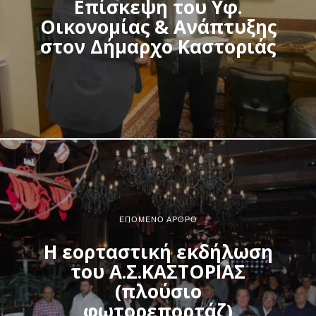
Επίσκεψη του Υφ.
Οικονομίας & Ανάπτυξης
στον Δήμαρχο Καστοριάς
ΕΠΌΜΕΝΟ ΆΡΘΡΟ
Η εορταστική εκδήλωση
του Α.Σ.ΚΑΣΤΟΡΙΑΣ
(πλούσιο
φωτορεπορτάζ)