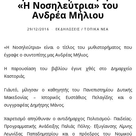
«Η Νοσηλεύτρια» του
Ανδρέα Μήλιου
29/12/2016
2
ΕΚΔΗΛΏΣΕΙΣ
/
ΤΟΠΙΚΆ ΝΈΑ
9
/
1
«Η Νοσηλεύτρια» είναι ο τίτλος του μυθιστορήματος που
2
/
έγραψε ο συντοπίτης μας Ανδρέας Μήλιος.
2
0
1
Η παρουσίαση του βιβλίου έγινε χθές στο Δημαρχείο
6
Καστοριάς.
Γι΄αυτό, μίλησαν ο καθηγητής του Πανεπιστημίου Δυτικής
Μακεδονίας – Ιστορικός Ευστάθιος Πελαγίδης και ο
συγγραφέας Δημήτρης Μάνος.
Χαιρετισμό απηύθυναν ο αντιδήμαρχος Πολιτισμού- Παιδείας-
Προγραμματικής Ανάδειξης Παλιάς Πόλης- Εξυγίανσης Λίμνης
Λεωνίδας Παπαδημητρίου και ο πρόεδρος του Νομικού