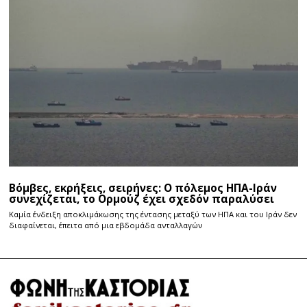
Βόμβες, εκρήξεις, σειρήνες: Ο πόλεμος ΗΠΑ-Ιράν
συνεχίζεται, το Ορμούζ έχει σχεδόν παραλύσει
Καμία ένδειξη αποκλιμάκωσης της έντασης μεταξύ των ΗΠΑ και του Ιράν δεν
διαφαίνεται, έπειτα από μια εβδομάδα ανταλλαγών