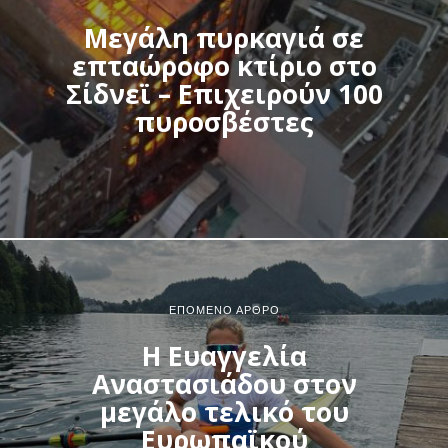
Μεγάλη πυρκαγιά σε
επταώροφο κτίριο στο
Σίδνεϊ – Επιχειρούν 100
πυροσβέστες
ΕΠΌΜΕΝΟ ΆΡΘΡΟ
Η Ευαγγελία
Αναστασιάδου στον
μεγάλο τελικό του
Ευρωπαϊκού