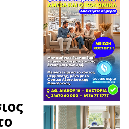
ιος
το