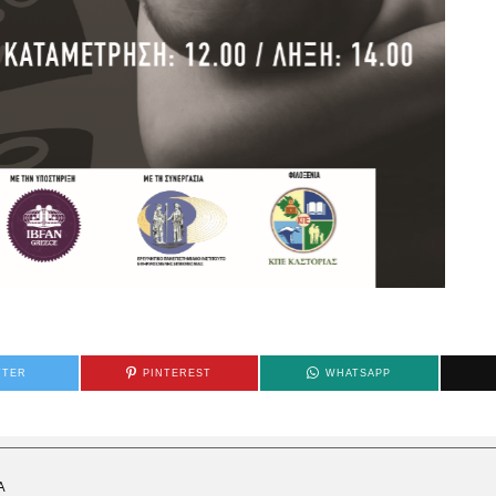
TTER
PINTEREST
WHATSAPP
Α