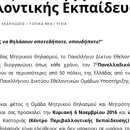
λοντικής Εκπαίδευ
ΕΚΔΗΛΏΣΕΙΣ
/
ΤΟΠΙΚΆ ΝΈΑ
/
ΥΓΕΊΑ
ς να θηλάσουν οποτεδήποτε, οπουδήποτε!”
άδας Μητρικού Θηλασμού, το Πανελλήνιο Δίκτυο Εθελο
ο
 διοργανώνει όπως κάθε χρόνο, τον 7
Πανελλαδικ
ύν σε περισσότερες από 50 πόλεις της Ελλάδας από τι
υ Πανελλήνιου Δικτύου Εθελοντικών Ομάδων Υποστήριξης
 και φέτος η Ομάδα Μητρικού Θηλασμού και Μητρότητ
αι σας προσκαλεί την
Κυριακή 6 Νοεμβρίου 2016
και
 Καστοριάς
(Κέντρο Περιβαλλοντικής Εκπαίδευσης
ηλασμός είναι ελεύθερος και δεν υπακούει σε ωράρια, τα