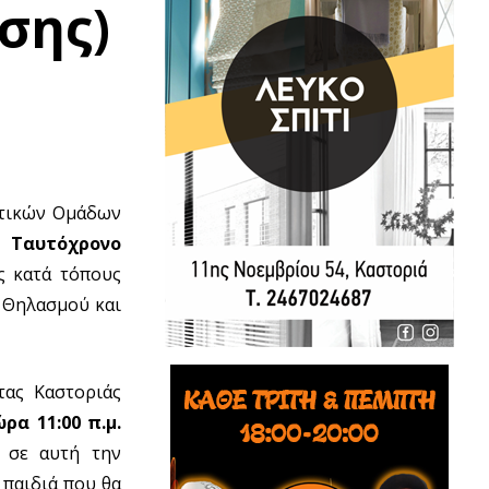
σης)
ντικών Ομάδων
ό Ταυτόχρονο
ς κατά τόπους
 Θηλασμού και
ας Καστοριάς
ώρα 11:00 π.μ.
)
σε αυτή την
 παιδιά που θα