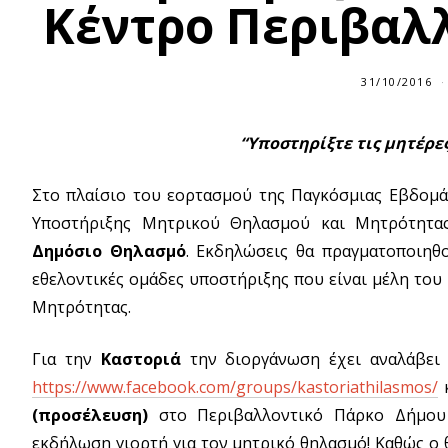
Κέντρο Περιβαλ
31/10/2016
“Υποστηρίξτε τις μητέρε
Στο πλαίσιο του εορτασμού της Παγκόσμιας Εβδομ
Υποστήριξης Μητρικού Θηλασμού και Μητρότητας
Δημόσιο Θηλασμό
. Εκδηλώσεις θα πραγματοποιηθο
εθελοντικές ομάδες υποστήριξης που είναι μέλη το
Μητρότητας.
Για την
Καστοριά
την διοργάνωση έχει αναλάβει
https://www.facebook.com/groups/kastoriathilasmos/
κ
(προσέλευση)
στο Περιβαλλοντικό Πάρκο Δήμου
εκδήλωση γιορτή για τον μητρικό θηλασμό! Καθώς ο θ