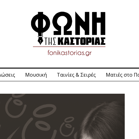
λώσεις
Μουσική
Ταινίες & Σειρές
Ματιές στο Π