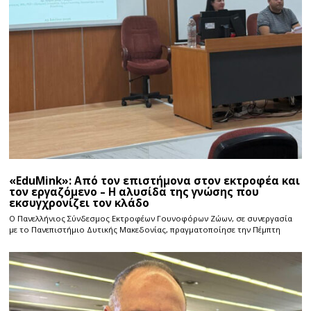
«EduMink»: Από τον επιστήμονα στον εκτροφέα και
τον εργαζόμενο – Η αλυσίδα της γνώσης που
εκσυγχρονίζει τον κλάδο
Ο Πανελλήνιος Σύνδεσμος Εκτροφέων Γουνοφόρων Ζώων, σε συνεργασία
με το Πανεπιστήμιο Δυτικής Μακεδονίας, πραγματοποίησε την Πέμπτη