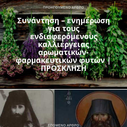
ΠΡΟΗΓΟΎΜΕΝΟ ΆΡΘΡΟ
Συνάντηση – ενημέρωση
για τους
ενδιαφερόμενους
καλλιέργειας
αρωματικών-
φαρμακευτικών φυτών |
ΠΡΟΣΚΛΗΣΗ
ΕΠΌΜΕΝΟ ΆΡΘΡΟ