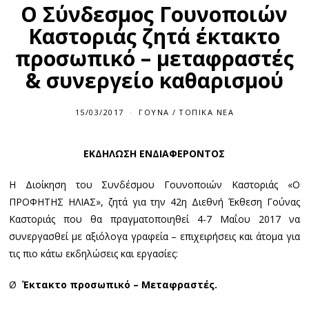
Ο Σύνδεσμος Γουνοποιών
Καστοριάς ζητά έκτακτο
προσωπικό – μεταφραστές
& συνεργείο καθαρισμού
15/03/2017
1
ΓΟΎΝΑ
/
ΤΟΠΙΚΆ ΝΈΑ
5
/
0
ΕΚΔΗΛΩΣΗ ΕΝΔΙΑΦΕΡΟΝΤΟΣ
3
/
2
Η Διοίκηση του Συνδέσμου Γουνοποιών Καστοριάς «Ο
0
1
ΠΡΟΦΗΤΗΣ ΗΛΙΑΣ», ζητά για την 42η Διεθνή Έκθεση Γούνας
7
Καστοριάς που θα πραγματοποιηθεί 4-7 Μαΐου 2017 να
συνεργασθεί με αξιόλογα γραφεία – επιχειρήσεις και άτομα για
τις πιο κάτω εκδηλώσεις και εργασίες:
Ø
Έκτακτο προσωπικό – Μεταφραστές.