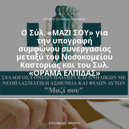
ΠΡΟΗΓΟΎΜΕΝΟ ΆΡΘΡΟ
Ο Σύλ. «ΜΑΖΙ ΣΟΥ» για
την υπογραφή
συμφώνου συνεργασίας
μεταξύ του Νοσοκομείου
Καστοριάς και του Συλ.
«ΟΡΑΜΑ ΕΛΠΙΔΑΣ»
ΕΠΌΜΕΝΟ ΆΡΘΡΟ