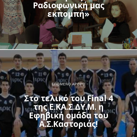
Ραδιοφωνική μας
εκπομπή»
ΕΠΌΜΕΝΟ ΆΡΘΡΟ
Στο τελικό του Final 4
της Ε.ΚΑ.Σ.ΔΥ.Μ. η
Εφηβική ομάδα του
Α.Σ.Καστοριάς!