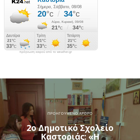
πρόγνωση καιρού από το weather.gr
ΠΡΟΗΓΟΎΜΕΝΟ ΆΡΘΡΟ
2ο Δημοτικό Σχολείο
Καστοριάς: «Η