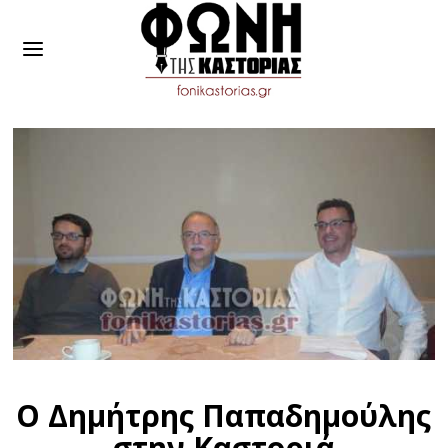
Ο Δημήτρης Παπαδημούλης
στην Καστοριά