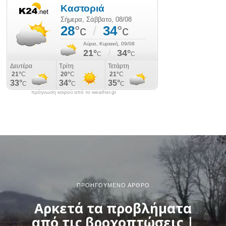
πρόγνωση καιρού από το weather.gr
ΠΡΟΗΓΟΎΜΕΝΟ ΆΡΘΡΟ
Αρκετά τα προβλήματα
από τις βροχοπτώσεις |