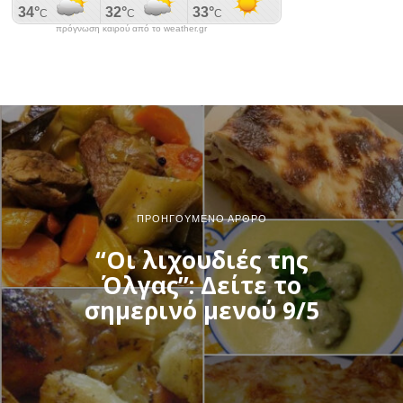
πρόγνωση καιρού από το weather.gr
ΠΡΟΗΓΟΎΜΕΝΟ ΆΡΘΡΟ
“Οι λιχουδιές της
Όλγας”: Δείτε το
σημερινό μενού 9/5