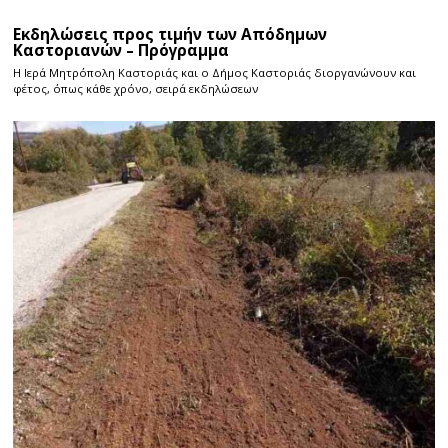
Εκδηλώσεις προς τιμήν των Απόδημων
Καστοριανών – Πρόγραμμα
Η Ιερά Μητρόπολη Καστοριάς και ο Δήμος Καστοριάς διοργανώνουν και
φέτος, όπως κάθε χρόνο, σειρά εκδηλώσεων