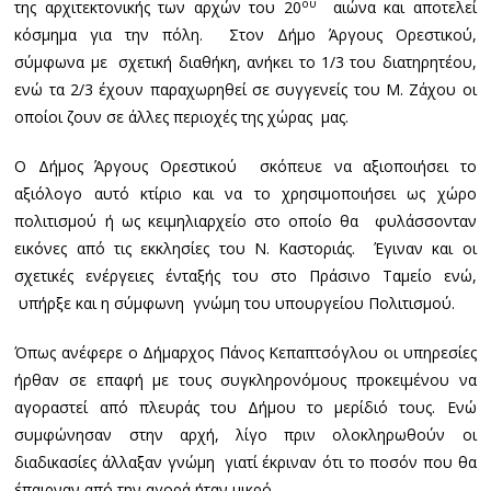
ου
της αρχιτεκτονικής των αρχών του 20
αιώνα και αποτελεί
κόσμημα για την πόλη. Στον Δήμο Άργους Ορεστικού,
σύμφωνα με σχετική διαθήκη, ανήκει το 1/3 του διατηρητέου,
ενώ τα 2/3 έχουν παραχωρηθεί σε συγγενείς του Μ. Ζάχου οι
οποίοι ζουν σε άλλες περιοχές της χώρας μας.
Ο Δήμος Άργους Ορεστικού σκόπευε να αξιοποιήσει το
αξιόλογο αυτό κτίριο και να το χρησιμοποιήσει ως χώρο
πολιτισμού ή ως κειμηλιαρχείο στο οποίο θα φυλάσσονταν
εικόνες από τις εκκλησίες του Ν. Καστοριάς. Έγιναν και οι
σχετικές ενέργειες ένταξής του στο Πράσινο Ταμείο ενώ,
υπήρξε και η σύμφωνη γνώμη του υπουργείου Πολιτισμού.
Όπως ανέφερε ο Δήμαρχος Πάνος Κεπαπτσόγλου οι υπηρεσίες
ήρθαν σε επαφή με τους συγκληρονόμους προκειμένου να
αγοραστεί από πλευράς του Δήμου το μερίδιό τους. Ενώ
συμφώνησαν στην αρχή, λίγο πριν ολοκληρωθούν οι
διαδικασίες άλλαξαν γνώμη γιατί έκριναν ότι το ποσόν που θα
έπαιρναν από την αγορά ήταν μικρό.