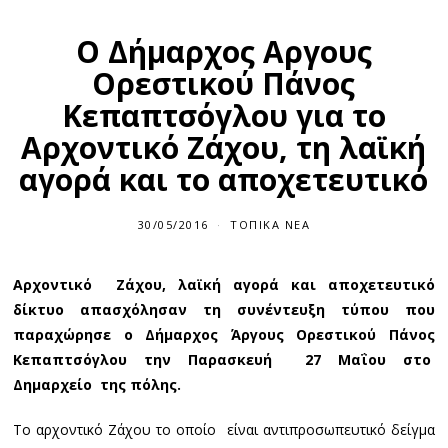
Ο Δήμαρχος Αργους
Ορεστικού Πάνος
Κεπαπτσόγλου για το
Αρχοντικό Ζάχου, τη λαϊκή
αγορά και το αποχετευτικό
30/05/2016
3
ΤΟΠΙΚΆ ΝΈΑ
0
/
0
Αρχοντικό Ζάχου, λαϊκή αγορά και αποχετευτικό
5
/
δίκτυο απασχόλησαν τη συνέντευξη τύπου που
2
0
παραχώρησε ο Δήμαρχος Άργους Ορεστικού Πάνος
1
Κεπαπτσόγλου την Παρασκευή 27 Μαΐου στο
6
Δημαρχείο της πόλης.
Το αρχοντικό Ζάχου το οποίο είναι αντιπροσωπευτικό δείγμα