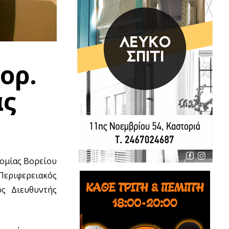
ορ.
άς
νομίας Βορείου
Περιφερειακός
ός Διευθυντής