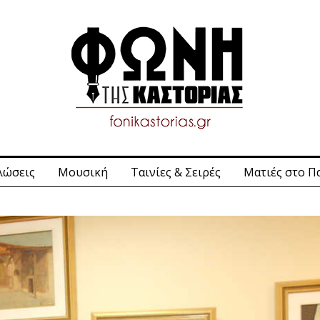
λώσεις
Μουσική
Ταινίες & Σειρές
Ματιές στο Π