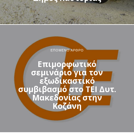
ΕΠΌΜΕΝΟ ΆΡΘΡΟ
Επιμορφωτικό
σεμινάριο για τον
εξωδικαστικό
συμβιβασμό στο ΤΕΙ Δυτ.
Μακεδονίας στην
Κοζάνη