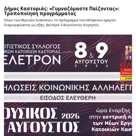
Δήμος Καστοριάς: «Γυμναζόμαστε Παίζοντας»:
Τροποποίηση προγράμματος
Λόγω των θερινών διακοπών, το πρόγραμμα των επόμενων ημερών
διαμορφώνεται ως εξής: Δευτέρα 3 Αυγούστου Κορησός