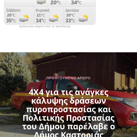
πρόγνωση καιρού από το weather.gr
ΠΡΟΗΓΟΎΜΕΝΟ ΆΡΘΡΟ
4Χ4 για τις ανάγκες
κάλυψης δράσεων
πυροπροστασίας και
Πολιτικής Προστασίας
του Δήμου παρέλαβε ο
Δήμος Καστοριάς