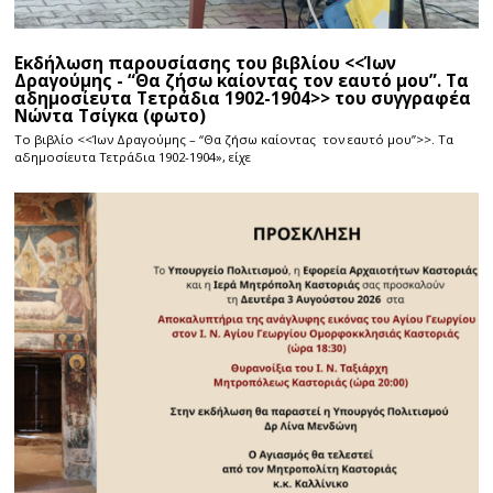
Εκδήλωση παρουσίασης του βιβλίου <<Ίων
Δραγούμης - “Θα ζήσω καίοντας τον εαυτό μου”. Τα
αδημοσίευτα Τετράδια 1902-1904>> του συγγραφέα
Νώντα Τσίγκα (φωτο)
Το βιβλίο <<Ίων Δραγούμης – “Θα ζήσω καίοντας τον εαυτό μου”>>. Τα
αδημοσίευτα Τετράδια 1902-1904», είχε