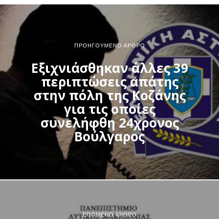
ΠΡΟΗΓΟΎΜΕΝΟ ΆΡΘΡΟ
Εξιχνιάσθηκαν άλλες 39
περιπτώσεις απάτης
στην πόλη της Κοζάνης
για τις οποίες
συνελήφθη 24χρονος
Βούλγαρος
ΕΠΌΜΕΝΟ ΆΡΘΡΟ