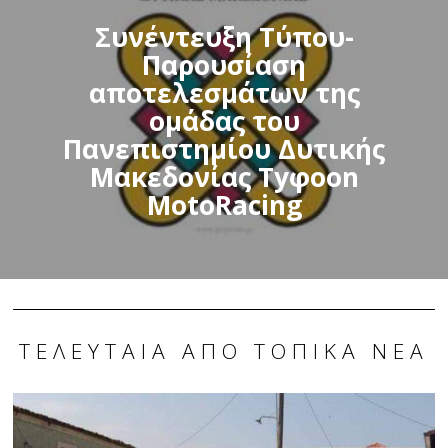
Συνέντευξη Τύπου-
Παρουσίαση
αποτελεσμάτων της
ομάδας του
Πανεπιστημίου Δυτικής
Μακεδονίας Tyφoon
MotoRacing
ΤΕΛΕΥΤΑΊΑ ΑΠΌ ΤΟΠΙΚΆ ΝΈΑ