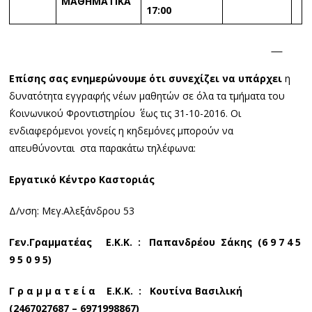
ΜΑΘΗΜΑΤΙΚΑ
17:00
Επίσης σας ενημερώνουμε ότι συνεχίζει να υπάρχει
η
δυνατότητα εγγραφής νέων μαθητών σε όλα τα τμήματα του
΄΄Κοινωνικού Φροντιστηρίου ΄΄ έως τις 31-10-2016. Οι
ενδιαφερόμενοι γονείς η κηδεμόνες μπορούν να
απευθύνονται στα παρακάτω τηλέφωνα:
Εργατικό Κέντρο Καστοριάς
Δ/νση: Μεγ.Αλεξάνδρου 53
Γεν.Γραμματέας Ε.Κ.Κ. : Παπανδρέου Σάκης (6 9 7 4 5
9 5 0 9 5)
Γ ρ α μ μ α τ ε ί α Ε.Κ.Κ. : Κουτίνα Βασιλική
(2467027687 – 6971998867)