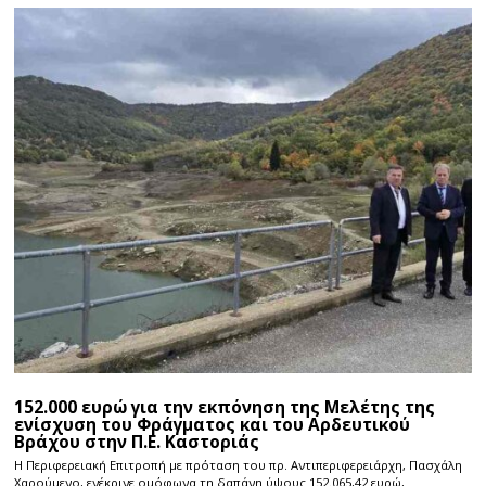
152.000 ευρώ για την εκπόνηση της Μελέτης της
ενίσχυση του Φράγματος και του Αρδευτικού
Βράχου στην Π.Ε. Καστοριάς
Η Περιφερειακή Επιτροπή με πρόταση του πρ. Αντιπεριφερειάρχη, Πασχάλη
Χαρούμενο, ενέκρινε ομόφωνα τη δαπάνη ύψους 152.065,42 ευρώ,