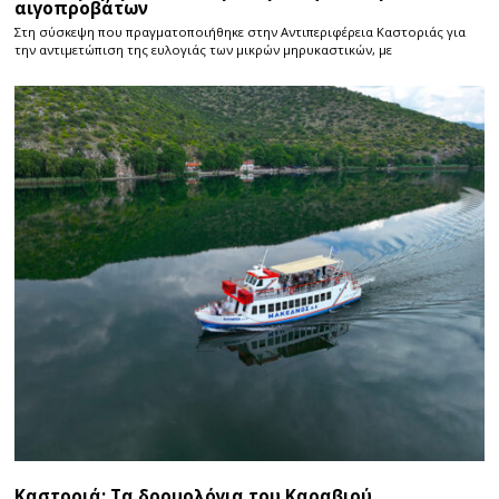
αιγοπροβάτων
Στη σύσκεψη που πραγματοποιήθηκε στην Αντιπεριφέρεια Καστοριάς για
την αντιμετώπιση της ευλογιάς των μικρών μηρυκαστικών, με
Καστοριά: Τα δρομολόγια του Καραβιού