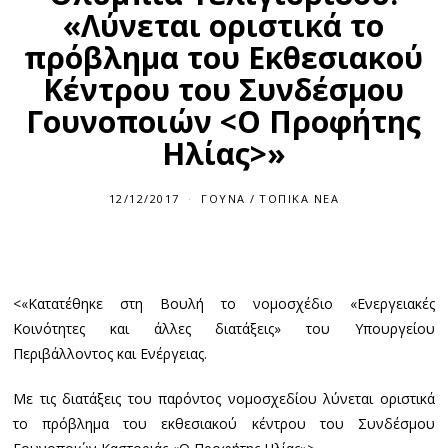
«Λύνεται οριστικά το
πρόβλημα του Εκθεσιακού
Κέντρου του Συνδέσμου
Γουνοποιών <Ο Προφήτης
Ηλίας>»
12/12/2017
1
ΓΟΎΝΑ
/
ΤΟΠΙΚΆ ΝΈΑ
2
/
1
2
/
2
<«Κατατέθηκε στη Βουλή το νομοσχέδιο «Ενεργειακές
0
1
Κοινότητες και άλλες διατάξεις» του Υπουργείου
7
Περιβάλλοντος και Ενέργειας.
Με τις διατάξεις του παρόντος νομοσχεδίου λύνεται οριστικά
το πρόβλημα του εκθεσιακού κέντρου του Συνδέσμου