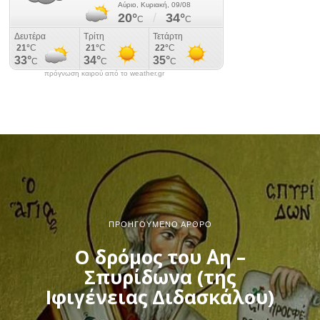
πρόγνωση καιρού από το weather.gr
ΠΡΟΗΓΟΎΜΕΝΟ ΆΡΘΡΟ
Ο δρόμος του ΄Αη –
Σπυρίδωνα (της
Ιφιγένειας Διδασκάλου)