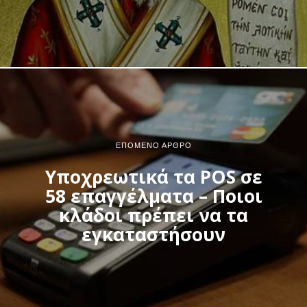
ΕΠΌΜΕΝΟ ΆΡΘΡΟ
Υποχρεωτικά τα POS σε
58 επαγγέλματα – Ποιοι
κλάδοι πρέπει να τα
εγκαταστήσουν