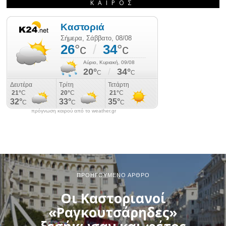
ΚΑΙΡΌΣ
πρόγνωση καιρού από το weather.gr
ΠΡΟΗΓΟΎΜΕΝΟ ΆΡΘΡΟ
Οι Καστοριανοί
«Ραγκουτσάρηδες»