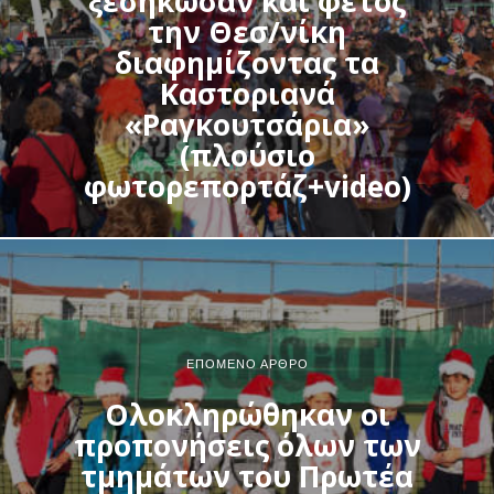
ξεσήκωσαν και φέτος
την Θεσ/νίκη
διαφημίζοντας τα
Καστοριανά
«Ραγκουτσάρια»
(πλούσιο
φωτορεπορτάζ+video)
ΕΠΌΜΕΝΟ ΆΡΘΡΟ
Ολοκληρώθηκαν οι
προπονήσεις όλων των
τμημάτων του Πρωτέα