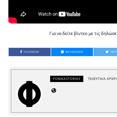
Για να δείτε βίντεο με τις δηλώ
FACEBOOK
MESSENGER
TWI
FONIKASTORIAS
ΤΕΛΕΥΤΑΊΑ ΆΡΘΡ