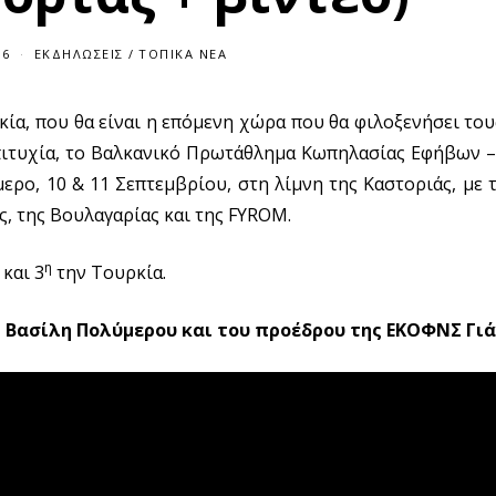
16
1
ΕΚΔΗΛΏΣΕΙΣ
/
ΤΟΠΙΚΆ ΝΈΑ
2
/
0
ία, που θα είναι η επόμενη χώρα που θα φιλοξενήσει το
9
/
πιτυχία, το Βαλκανικό Πρωτάθλημα Κωπηλασίας Εφήβων –
2
0
ρο, 10 & 11 Σεπτεμβρίου, στη λίμνη της Καστοριάς, με
1
6
ς, της Βουλαγαρίας και της FYROM.
η
και 3
την Τουρκία.
η Βασίλη Πολύμερου και του προέδρου της ΕΚΟΦΝΣ Γι