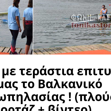
με τεράστια επιτυ
μας το Βαλκανικό
πηλασίας ! (πλού
ρτάζ + βίντεο)