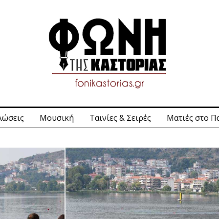
λώσεις
Μουσική
Ταινίες & Σειρές
Ματιές στο Π