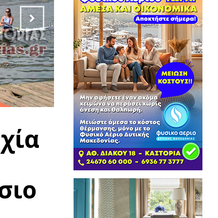
χία
σιο