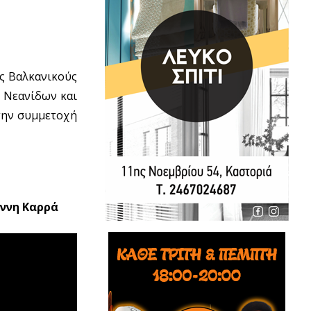
υς Βαλκανικούς
 Νεανίδων και
 την συμμετοχή
άννη Καρρά