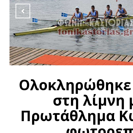
Ολοκληρώθηκε 
στη λίμνη 
Πρωτάθλημα Κω
φωτορεπο