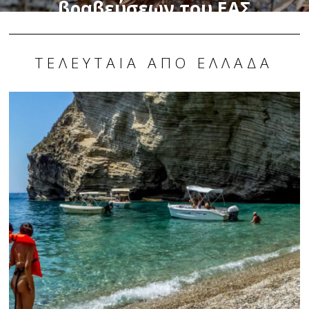
βραβεύσεων του ΕΑΣ
ΣΕΓΑΣ Δυτ. Μακεδονίας
στο Δημαρχείο
ΤΕΛΕΥΤΑΊΑ ΑΠΌ ΕΛΛΆΔΑ
Καστοριάς