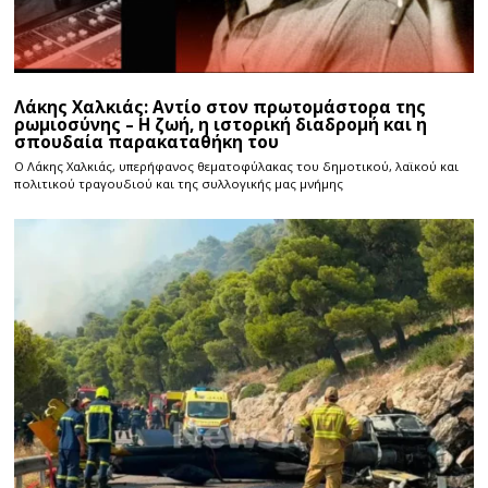
Λάκης Χαλκιάς: Αντίο στον πρωτομάστορα της
ρωμιοσύνης – Η ζωή, η ιστορική διαδρομή και η
σπουδαία παρακαταθήκη του
Ο Λάκης Χαλκιάς, υπερήφανος θεματοφύλακας του δημοτικού, λαϊκού και
πολιτικού τραγουδιού και της συλλογικής μας μνήμης