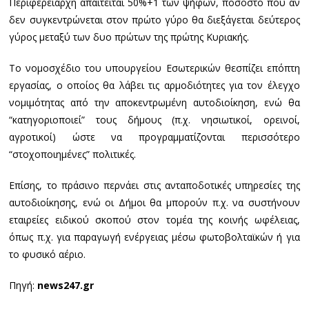
Περιφερειάρχη απαιτείται 50%+1 των ψήφων, ποσοστό που αν
δεν συγκεντρώνεται στον πρώτο γύρο θα διεξάγεται δεύτερος
γύρος μεταξύ των δυο πρώτων της πρώτης Κυριακής.
Το νομοσχέδιο του υπουργείου Εσωτερικών θεσπίζει επόπτη
εργασίας, ο οποίος θα λάβει τις αρμοδιότητες για τον έλεγχο
νομιμότητας από την αποκεντρωμένη αυτοδιοίκηση, ενώ θα
“κατηγοριοποιεί” τους δήμους (π.χ. νησιωτικοί, ορεινοί,
αγροτικοί) ώστε να προγραμματίζονται περισσότερο
“στοχοποιημένες” πολιτικές.
Επίσης, το πράσινο περνάει στις ανταποδοτικές υπηρεσίες της
αυτοδιοίκησης, ενώ οι Δήμοι θα μπορούν π.χ. να συστήνουν
εταιρείες ειδικού σκοπού στον τομέα της κοινής ωφέλειας,
όπως π.χ. για παραγωγή ενέργειας μέσω φωτοβολταϊκών ή για
το φυσικό αέριο.
Πηγή:
news247.gr