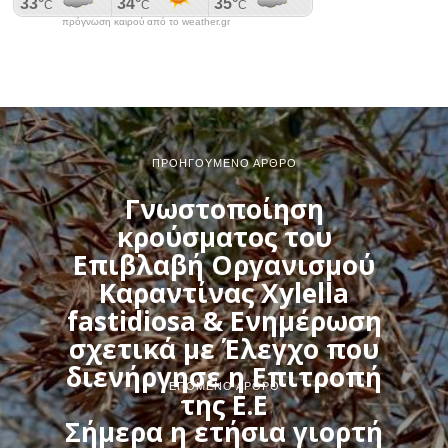
πρόγνωση καιρού από το weather.gr
ΠΡΟΗΓΟΎΜΕΝΟ ΆΡΘΡΟ
Γνωστοποίηση
κρούσματος του
Επιβλαβή Οργανισμού
Καραντίνας Xylella
fastidiosa & Ενημέρωση
σχετικά με Έλεγχο που
διενήργησε η Επιτροπή
ΕΠΌΜΕΝΟ ΆΡΘΡΟ
της Ε.Ε
Σήμερα η ετήσια γιορτή