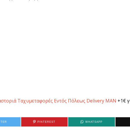
αστοριά Ταχυμεταφορές Εντός Πόλεως Delivery MAN
+1€ γ
TTER
PINTEREST
WHATSAPP