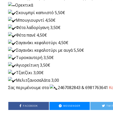
Ορεκτικά
Σκουμπρί καπνιστό 5,50€
Μπουγιουρντί 4,50€
Φέτα λαδορίγανη 3,50€
Φέτα πανέ 4,50€
Σαγανάκι κεφαλοτύρι 4,50€
Σαγανάκι κεφαλοτύρι με αυγά 5,50€
Τυροκαυτερή 3,50€
Αγιορείτικη 3,50€
Τζατζίκι 3,00€
Μελιτζανοσαλάτα 3,00
Σας περιμένουμε στα
2467082843 & 6981763641
Κ
FACEBOOK
MESSENGER
TWI