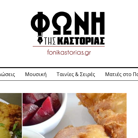
λώσεις
Μουσική
Ταινίες & Σειρές
Ματιές στο Π