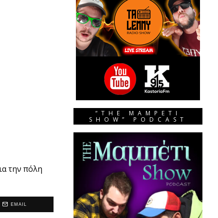
“THE MAMPETI
SHOW” PODCAST
ια την πόλη
EMAIL