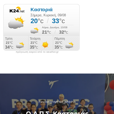
πρόγνωση καιρού από το weather.gr
ΠΡΟΗΓΟΎΜΕΝΟ ΆΡΘΡΟ
Ο Α.Π.Σ. Καστοριάς