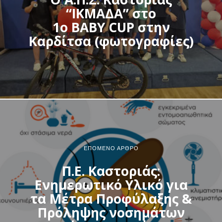
“ΙΚΜΑΔΑ” στο
1ο BABY CUP στην
Καρδίτσα (φωτογραφίες)
ΕΠΌΜΕΝΟ ΆΡΘΡΟ
Π.Ε. Καστοριάς:
Ενημερωτικό Υλικό για
τα Μέτρα Προφύλαξης &
Πρόληψης νοσημάτων