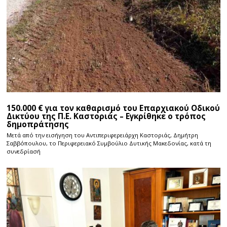
150.000 € για τον καθαρισμό του Επαρχιακού Οδικού
Δικτύου της Π.Ε. Καστοριάς – Εγκρίθηκε ο τρόπος
δημοπράτησης
Μετά από την εισήγηση του Αντιπεριφερειάρχη Καστοριάς, Δημήτρη
Σαββόπουλου, το Περιφερειακό Συμβούλιο Δυτικής Μακεδονίας, κατά τη
συνεδρίασή