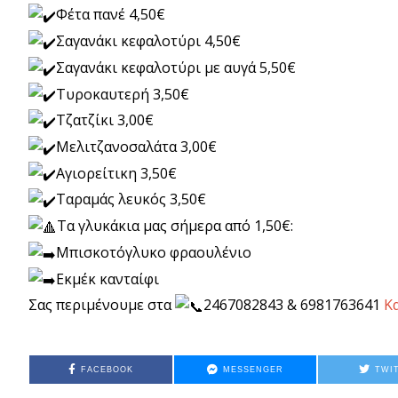
Φέτα πανέ 4,50€
Σαγανάκι κεφαλοτύρι 4,50€
Σαγανάκι κεφαλοτύρι με αυγά 5,50€
Τυροκαυτερή 3,50€
Τζατζίκι 3,00€
Μελιτζανοσαλάτα 3,00€
Αγιορείτικη 3,50€
Ταραμάς λευκός 3,50€
Τα γλυκάκια μας σήμερα από 1,50€:
Μπισκοτόγλυκο φραουλένιο
Εκμέκ κανταίφι
Σας περιμένουμε στα
2467082843 & 6981763641
Κ
FACEBOOK
MESSENGER
TWI