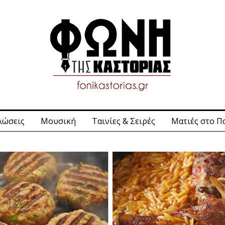
λώσεις
Μουσική
Ταινίες & Σειρές
Ματιές στο Π