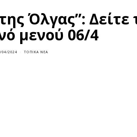
της Όλγας”: Δείτε 
νό μενού 06/4
/04/2024
0
ΤΟΠΙΚΆ ΝΈΑ
6
/
0
4
/
2
0
2
4