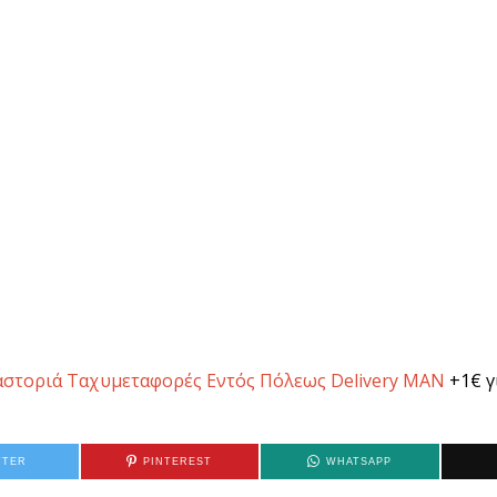
αστοριά Ταχυμεταφορές Εντός Πόλεως Delivery MAN
+1€ γ
TTER
PINTEREST
WHATSAPP