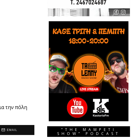
ια την πόλη
“THE MAMPETI
EMAIL
SHOW” PODCAST