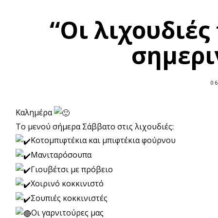
“Οι λιχουδιές 
σημερι
06
Καλημέρα
Το μενού σήμερα Σάββατο στις λιχουδιές:
Κοτομπιφτέκια και μπιφτέκια φούρνου
Μανιταρόσουπα
Γιουβέτσι με πρόβειο
Χοιρινό κοκκινιστό
Σουπιές κοκκινιστές
Οι γαρνιτούρες μας