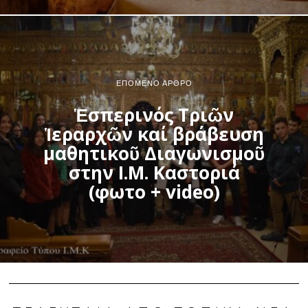
ΕΠΌΜΕΝΟ ΆΡΘΡΟ
Ἑσπερινός Τριῶν
Ἱεραρχῶν καί βράβευση
μαθητικοῦ Διαγωνισμοῦ
στην Ι.Μ. Καστοριά
(φωτο + video)