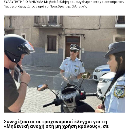
ΣΥΛΛΥΠΗΤΗΡΙΟ ΜΗΝΥΜΑ Με βαθιά θλίψη και συγκίνηση αποχαιρετούμε τον
Γεώργιο Κεχαγιά, τον πρώτο Πρόεδρο της Ελληνικής
Συνεχίζονται οι τροχονομικοί έλεγχοι για τη
«Μηδενική ανοχή στη μη χρήση κράνους», σε