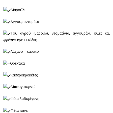
Μαρούλι
Αγγουροντομάτα
Του αγρού (μαρούλι, ντοματίνια, αγγουράκι, ελιές και
φρέσκο κρεμμυδάκι)
Λάχανο – καρότο
Ορεκτικά
Κασεροκροκέτες
Μπουγιουρντί
Φέτα λαδορίγανη
Φέτα πανέ