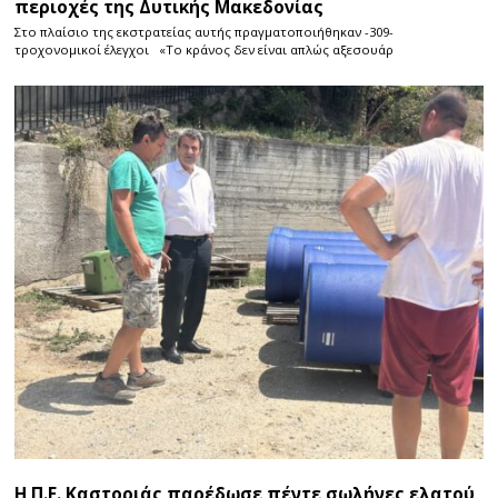
περιοχές της Δυτικής Μακεδονίας
Στο πλαίσιο της εκστρατείας αυτής πραγματοποιήθηκαν -309-
τροχονομικοί έλεγχοι «Το κράνος δεν είναι απλώς αξεσουάρ
Η Π.Ε. Καστοριάς παρέδωσε πέντε σωλήνες ελατού