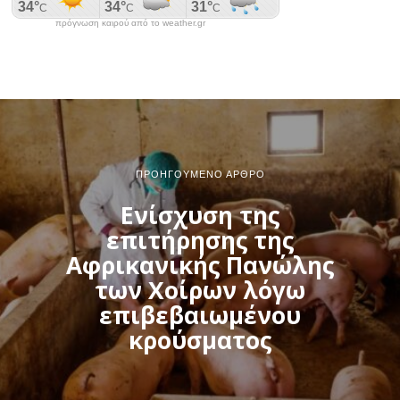
πρόγνωση καιρού από το weather.gr
ΠΡΟΗΓΟΎΜΕΝΟ ΆΡΘΡΟ
Ενίσχυση της
επιτήρησης της
Αφρικανικής Πανώλης
των Χοίρων λόγω
επιβεβαιωμένου
κρούσματος