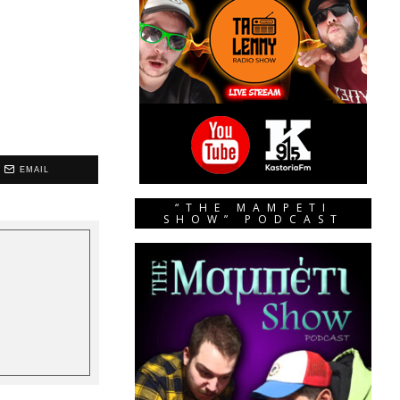
EMAIL
“THE MAMPETI
SHOW” PODCAST