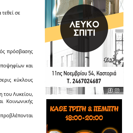
 τεθεί σε
μός πρόσβασης
 υποψηφίων και
σερις κύκλους
η του Λυκείου,
αι Κοινωνικής
 προβλέπονται