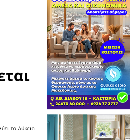
εται
ύει το Λύκειο