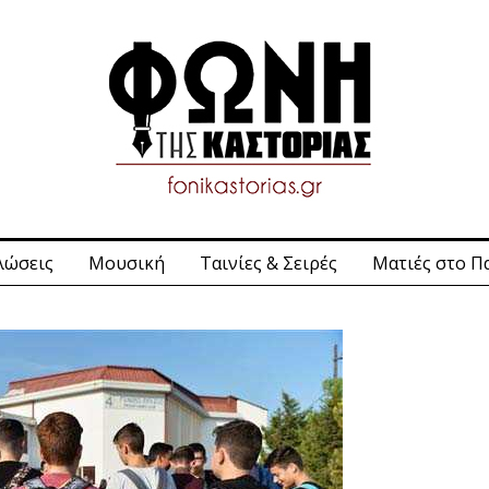
λώσεις
Μουσική
Ταινίες & Σειρές
Ματιές στο Π