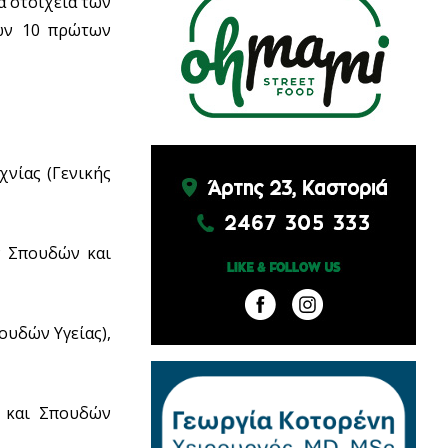
α στοιχεία των
των 10 πρώτων
χνίας (Γενικής
ν Σπουδών και
ουδών Υγείας),
 και Σπουδών