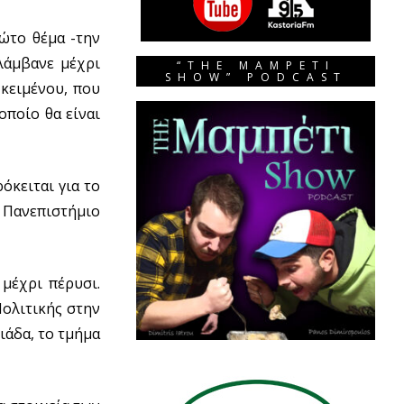
ρώτο θέμα -την
λάμβανε μέχρι
“THE MAMPETI
SHOW” PODCAST
 κειμένου, που
οποίο θα είναι
όκειται για το
 Πανεπιστήμιο
μέχρι πέρυσι.
Πολιτικής στην
ιάδα, το τμήμα