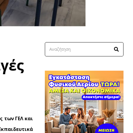
αγές
ς των ΓΕΛ και
Εκπαιδευτικά