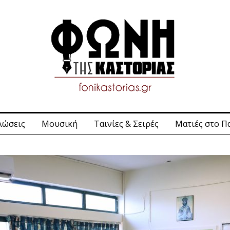
λώσεις
Μουσική
Ταινίες & Σειρές
Ματιές στο Π