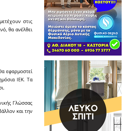
μετέχουν στις
νό, θα ανέλθει
Θα εφαρμοστεί
μόσια ΙΕΚ. Τα
ι.
νικής Γλώσσας
βάλλον και την