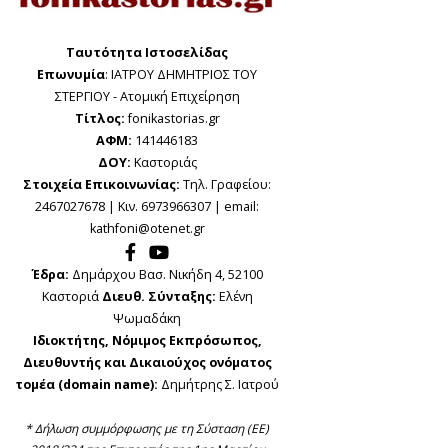
Ταυτότητα Ιστοσελίδας
Επωνυμία
: ΙΑΤΡΟΥ ΔΗΜΗΤΡΙΟΣ ΤΟΥ
ΣΤΕΡΓΙΟΥ - Ατομική Επιχείρηση
Τίτλος:
fonikastorias.gr
ΑΦΜ:
141446183
ΔΟΥ:
Καστοριάς
Στοιχεία Επικοινωνίας:
Τηλ. Γραφείου:
2467027678 | Κιν. 6973966307 | email:
kathfoni@otenet.gr
Έδρα:
Δημάρχου Βασ. Νικήδη 4, 52100
Καστοριά
Διευθ. Σύνταξης:
Ελένη
Ψωμαδάκη
Ιδιοκτήτης, Νόμιμος Εκπρόσωπος,
Διευθυντής και Δικαιούχος ονόματος
τομέα (domain name):
Δημήτρης Σ. Ιατρού
* Δήλωση συμμόρφωσης με τη Σύσταση (ΕΕ)