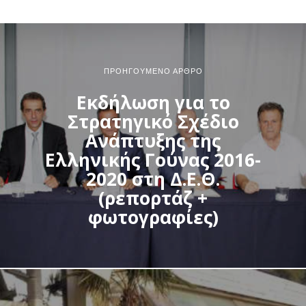
ΠΡΟΗΓΟΎΜΕΝΟ ΆΡΘΡΟ
Εκδήλωση για το
Στρατηγικό Σχέδιο
Ανάπτυξης της
Ελληνικής Γούνας 2016-
2020 στη Δ.Ε.Θ.
(ρεπορτάζ +
φωτογραφίες)