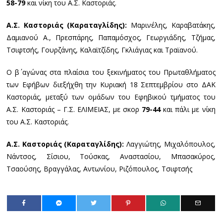
58-79
και νίκη του Α.Σ. Καστοριάς.
Α.Σ. Καστοριάς (Καραταγλίδης):
Μαρινέλης, Καραβατάκης,
Δαμιανού Α., Πρεσπάρης, Παπαμόσχος, Γεωργιάδης, Τζήμας,
Τσιφτσής, Γουρζάνης, Καλαϊτζίδης, Γκλιάγιας και Τραϊανού.
Ο β΄ αγώνας στα πλαίσια του ξεκινήματος του Πρωταθλήματος
των Εφήβων διεξήχθη την Κυριακή 18 Σεπτεμβρίου στο ΔΑΚ
Καστοριάς, μεταξύ των ομάδων του Εφηβικού τμήματος του
Α.Σ. Καστοριάς – Γ.Σ. ΕΛΙΜΕΙΑΣ, με σκορ
79-44
και πάλι με νίκη
του Α.Σ. Καστοριάς.
Α.Σ. Καστοριάς (Καραταγλίδης):
Λαγγιώτης, Μιχαλόπουλος,
Νάντσος, Σίσιου, Τούσκας, Αναστασίου, Μπασακύρος,
Τσαούσης, Βραγγάλας, Αντωνίου, Ριζόπουλος, Τσιφτσής