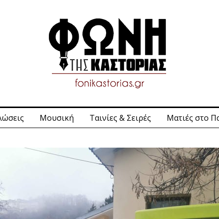
λώσεις
Μουσική
Ταινίες & Σειρές
Ματιές στο Π