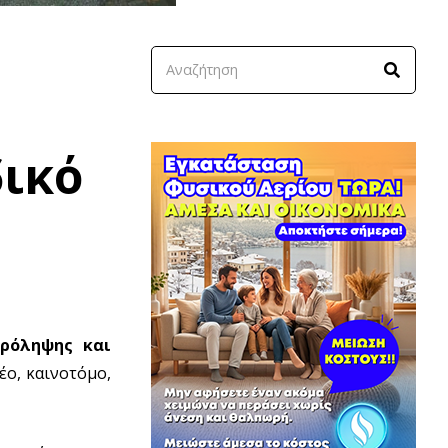
ικό
ρόληψης και
έο, καινοτόμο,