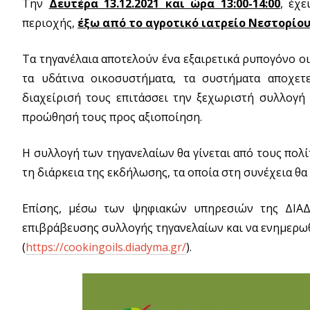
Την
Δευτέρα 13.12.2021 και ώρα 13:00-14:00
, έχ
περιοχής,
έξω από το αγροτικό ιατρείο Νεστορίο
Τα τηγανέλαια αποτελούν ένα εξαιρετικά ρυπογόνο ο
τα υδάτινα οικοσυστήματα, τα συστήματα αποχετ
διαχείρισή τους επιτάσσει την ξεχωριστή συλλογή 
προώθησή τους προς αξιοποίηση.
Η συλλογή των τηγανελαίων θα γίνεται από τους πολί
τη διάρκεια της εκδήλωσης, τα οποία στη συνέχεια θ
Επίσης, μέσω των ψηφιακών υπηρεσιών της ΔΙΑΔ
επιβράβευσης συλλογής τηγανελαίων και να ενημερωθ
(
https://cookingoils.diadyma.gr/
).