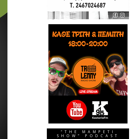
“THE MAMPETI
SHOW” PODCAST