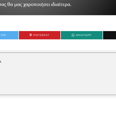
TTER
PINTEREST
WHATSAPP
Α