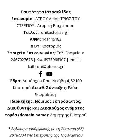
Ταυτότητα Ιστοσελίδας
Επωνυμία
: ΙΑΤΡΟΥ ΔΗΜΗΤΡΙΟΣ ΤΟΥ
ΣΤΕΡΓΙΟΥ - Ατομική Επιχείρηση
Τίτλος:
fonikastorias.gr
ΑΦΜ:
141446183
ΔΟΥ:
Καστοριάς
Στοιχεία Επικοινωνίας:
Τηλ. Γραφείου:
2467027678 | Κιν. 6973966307 | email:
kathfoni@otenet.gr
Έδρα:
Δημάρχου Βασ. Νικήδη 4, 52100
Καστοριά
Διευθ. Σύνταξης:
Ελένη
Ψωμαδάκη
Ιδιοκτήτης, Νόμιμος Εκπρόσωπος,
Διευθυντής και Δικαιούχος ονόματος
τομέα (domain name):
Δημήτρης Σ. Ιατρού
* Δήλωση συμμόρφωσης με τη Σύσταση (ΕΕ)
2018/334 της Επιτροπής της 1ης Μαρτίου