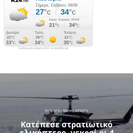
πρόγνωση καιρού από το weather.gr
ΠΡΟΗΓΟΎΜΕΝΟ ΆΡΘΡΟ
Kατέπεσε στρατιωτικό
ελικόπτερο, νεκροί οι 4