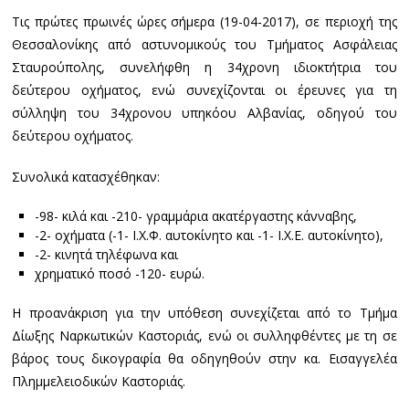
Τις πρώτες πρωινές ώρες σήμερα (19-04-2017), σε περιοχή της
Θεσσαλονίκης από αστυνομικούς του Τμήματος Ασφάλειας
Σταυρούπολης, συνελήφθη η 34χρονη ιδιοκτήτρια του
δεύτερου οχήματος, ενώ συνεχίζονται οι έρευνες για τη
σύλληψη του 34χρονου υπηκόου Αλβανίας, οδηγού του
δεύτερου οχήματος.
Συνολικά κατασχέθηκαν:
-98- κιλά και -210- γραμμάρια ακατέργαστης κάνναβης,
-2- οχήματα (-1- Ι.Χ.Φ. αυτοκίνητο και -1- Ι.Χ.Ε. αυτοκίνητο),
-2- κινητά τηλέφωνα και
χρηματικό ποσό -120- ευρώ.
Η προανάκριση για την υπόθεση συνεχίζεται από το Τμήμα
Δίωξης Ναρκωτικών Καστοριάς, ενώ οι συλληφθέντες με τη σε
βάρος τους δικογραφία θα οδηγηθούν στην κα. Εισαγγελέα
Πλημμελειοδικών Καστοριάς.