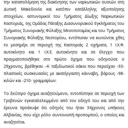
την καταπολέμηση της διακίνησης των ναρκωτικών ουσιών στη
Δυτική Μακεδονία και κατόπιν κατάλληλης αξιοποίησης
στοιχείων, αστυνομικοί του Τμήματος Δίωξης Ναρκωτικών
Καστοριάς, της Ομάδας Πάταξης Διασυνοριακού Εγκλήματος του
Τμήματος Συνοριακής Φύλαξης Μεσοποταμίας και του Τμήματος
Συνοριακής Φύλαξης Νεστορίου, εντόπισαν να κινούνται χθες
το μεσημέρι σε περιοχή της Καστοριάς 2 οχήματα, 1 Ι.Χ.Φ.
αυτοκίνητο και 1 Ι.Χ.Ε. αυτοκίνητο και σε έλεγχο που
πραγματοποιήθηκε στο πρώτο όχημα που οδηγούσε ο
29χρονος, βρέθηκαν -4- ταξιδιωτικοί σάκοι που περιείχαν -93-
πλαστικές συσκευασίες με ακατέργαστη κάνναβη, βάρους -98-
κιλών και -210- γραμμαρίων.
Το δεύτερο όχημα αναζητούμενο, εντοπίστηκε σε περιοχή των
Γρεβενών εγκαταλελειμμένο από τον οδηγό του και από την
έρευνα προέκυψε ότι οδηγός του ήταν 34χρονος υπήκοος
Αλβανίας, που είχε ρόλο συντονιστή-προπομπού, ο οποίος και
αναζητείται.