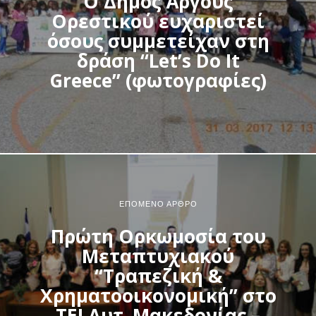
Ο Δήμος Άργους
Ορεστικού ευχαριστεί
όσους συμμετείχαν στη
δράση “Let’s Do It
Greece” (φωτογραφίες)
ΕΠΌΜΕΝΟ ΆΡΘΡΟ
Πρώτη Ορκωμοσία του
Μεταπτυχιακού
“Τραπεζική &
Χρηματοοικονομική” στο
ΤΕΙ Δυτ. Μακεδονίας –