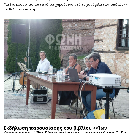
Για ένα κόσμο πιο φωτεινό και χαρούμενο από τα χαμόγελα των παιδιών <<
Το Κέλετρον Αγάπη
Εκδήλωση παρουσίασης του βιβλίου <<Ίων
Δραγούμης - “Θα ζήσω καίοντας τον εαυτό μου”. Τα