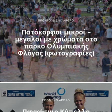
ΠΡΟΗΓΟΎΜΕΝΟ ΆΡΘΡΟ
Πατόκορφοι μικροί –
μεγάλοι με χρώματα στο
πάρκο Ολυμπιακής
Φλόγας (φωτογραφίες)
ΕΠΌΜΕΝΟ ΆΡΘΡΟ
Παγκόσμιο Κύπελλο