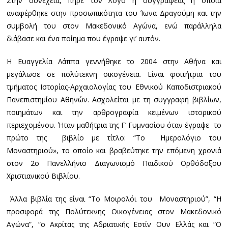
Στην συνέχεια, πήρε τον λόγο η συγγραφέας η οποία
αναφέρθηκε στην προσωπικότητα του Ίωνα Δραγούμη και την
συμβολή του στον Μακεδονικό Αγώνα, ενώ παράλληλα
διάβασε και ένα ποίημα που έγραψε γι’ αυτόν.
Η Ευαγγελία Λάππα γεννήθηκε το 2004 στην Αθήνα και
μεγάλωσε σε πολύτεκνη οικογένεια. Είναι φοιτήτρια του
τμήματος Ιστορίας-Αρχαιολογίας του Εθνικού Καποδιστριακού
Πανεπιστημίου Αθηνών. Ασχολείται με τη συγγραφή βιβλίων,
ποιημάτων και την αρθρογραφία κειμένων ιστορικού
περιεχομένου. Ήταν μαθήτρια της Γ’ Γυμνασίου όταν έγραψε το
πρώτο της βιβλίο με τίτλο: “Το Ημερολόγιο του
Μοναστηριού», το οποίο και βραβεύτηκε την επόμενη χρονιά
στον 2ο Πανελλήνιο Διαγωνισμό Παιδικού Ορθόδοξου
Χριστιανικού Βιβλίου.
Άλλα βιβλία της είναι “Το Μοιρολόι του Μοναστηριού”, “Η
προσφορά της Πολύτεκνης Οικογένειας στον Μακεδονικό
Αγώνα”, “ο Ακρίτας της Αδριατικής Εστίν Ουν Ελλάς και “Ο