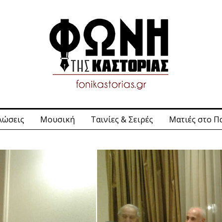
λώσεις
Μουσική
Ταινίες & Σειρές
Ματιές στο Π