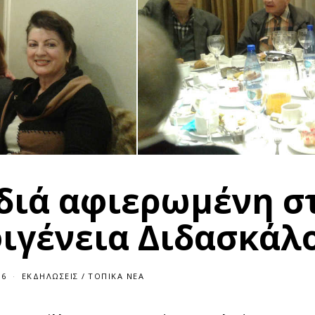
διά αφιερωμένη σ
φιγένεια Διδασκάλ
16
ΕΚΔΗΛΏΣΕΙΣ
/
ΤΟΠΙΚΆ ΝΈΑ