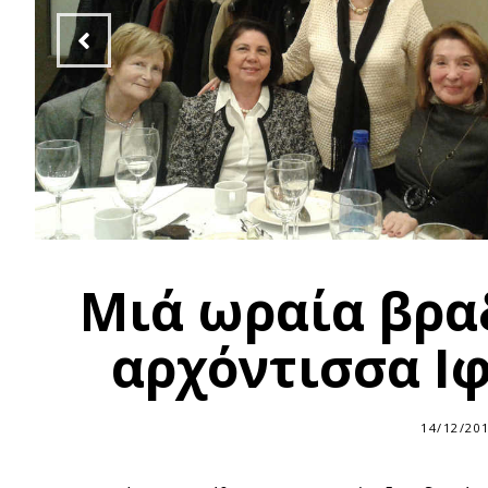
Μιά ωραία βρα
αρχόντισσα Ι
14/12/20