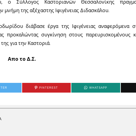
υ, ο Σύλλογος Καστοριανών Θεσσαλονίκης πραγμ
ν μνήμη της αξέχαστης Ιφιγένειας Διδασκάλου.
δωρίδου διάβασε έργα της Ιφιγένειας αναφερόμενα σ
μας προκαλώντας συγκίνηση στους παρευρισκομένους 
της για την Καστοριά.
Απο
το
Δ
.
Σ.
TTER
PINTEREST
WHATSAPP
Α