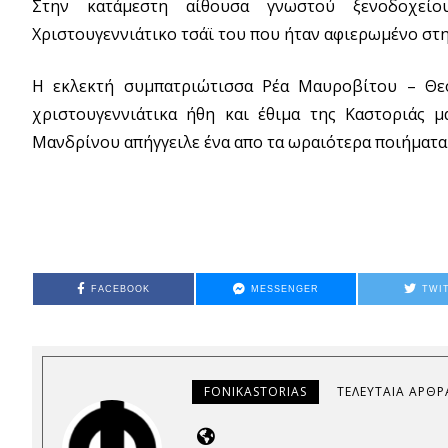
Στην κατάμεστη αίθουσα γνωστού ξενοδοχείο
Χριστουγεννιάτικο τσάϊ του που ήταν αφιερωμένο στη
Η εκλεκτή συμπατριώτισσα Ρέα Μαυροβίτου – Θεο
χριστουγεννιάτικα ήθη και έθιμα της Καστοριάς 
Μανδρίνου απήγγειλε ένα απο τα ωραιότερα ποιήματα 
FACEBOOK
MESSENGER
TWI
FONIKASTORIAS
ΤΕΛΕΥΤΑΊΑ ΆΡΘΡ