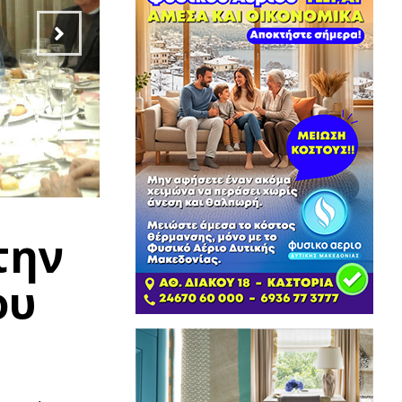
την
ου